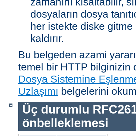
zamanını kısaltabilir, sı
dosyaların dosya tanıtıc
her istekte diske gitme 
kaldırır.
Bu belgeden azami yararı
temel bir HTTP bilginizin
Dosya Sistemine Eşlenm
Uzlaşımı
belgelerini okum
Üç durumlu RFC26
önbelleklemesi