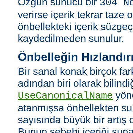
Özgün sunucu bir
304 N
verirse içerik tekrar taze 
önbellekteki içerik süzgeç
kaydedilmeden sunulur.
Önbelleğin Hızlandır
Bir sanal konak birçok fa
adından biri olarak bilindi
yön
UseCanonicalName
atanmışsa önbellekten su
sayısında büyük bir artış 
Bunun sebebi içeriği sun