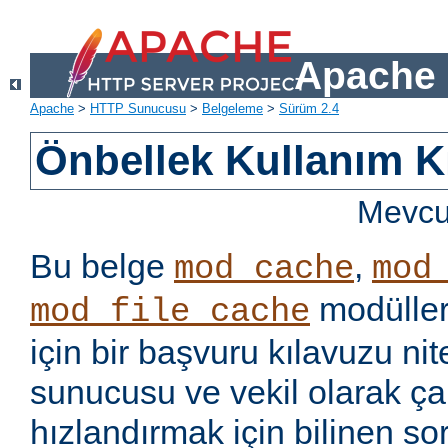
Apache 
Apache
>
HTTP Sunucusu
>
Belgeleme
>
Sürüm 2.4
Önbellek Kullanım K
Mevcut
Bu belge
,
mod_cache
mod
modüller
mod_file_cache
için bir başvuru kılavuzu ni
sunucusu ve vekil olarak ça
hızlandırmak için bilinen so