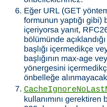
Eğer URL (GET yöntem
formunun yaptığı gibi) 
içeriyorsa yanıt, RFC2
bölümünde açıklandığı g
başlığı içermedikçe ve
başlığının max-age ve
yönergesini içermedikçe
önbelleğe alınmayacakt
CacheIgnoreNoLast
kullanımını gerektiren