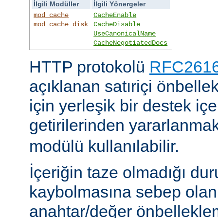
İlgili Modüller
İlgili Yönergeler
mod_cache
CacheEnable
mod_cache_disk
CacheDisable
UseCanonicalName
CacheNegotiatedDocs
HTTP protokolü
RFC2616'
açıklanan satıriçi önbel
için yerleşik bir destek iç
getirilerinden yararlanmak
modülü kullanılabilir.
İçeriğin taze olmadığı du
kaybolmasına sebep olan 
anahtar/değer önbelleklem