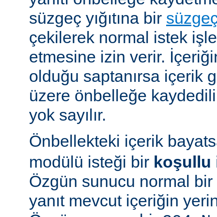
süzgeç yığıtına bir
süzge
çekilerek normal istek iş
etmesine izin verir. İçeriğ
olduğu saptanırsa içerik
üzere önbelleğe kaydedilir
yok sayılır.
Önbellekteki içerik bayat
modülü isteği bir
koşullu 
Özgün sunucu normal bir y
yanıt mevcut içeriğin yeri