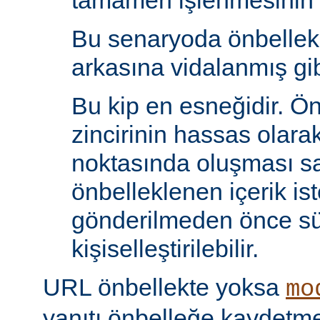
tamamen işlenmesinin s
Bu senaryoda önbelle
arkasına vidalanmış gib
Bu kip en esneğidir. Ö
zincirinin hassas olara
noktasında oluşması sa
önbelleklenen içerik is
gönderilmeden önce s
kişiselleştirilebilir.
URL önbellekte yoksa
mo
yanıtı önbelleğe kaydet