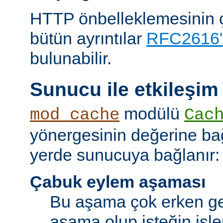
HTTP önbelleklemesinin çal
bütün ayrıntılar
RFC2616'
bulunabilir.
Sunucu ile etkileşim
modülü
mod_cache
Cac
yönergesinin değerine bağl
yerde sunucuya bağlanır:
Çabuk eylem aşaması
Bu aşama çok erken ge
aşama olup isteğin işl