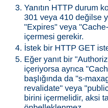
Yanıtın HTTP durum ko
301 veya 410 değilse ya
"Expires" veya "Cache-
içermesi gerekir.
İstek bir HTTP GET iste
Eğer yanıt bir "Authoriz
içeriyorsa ayrıca "Cach
başlığında da "s-maxag
revalidate" veya "publi
birini içermelidir, aksi 
önbelleklenmez.