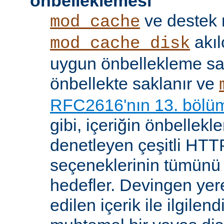
önbelleklemesi
ve destek
mod_cache
akıl
mod_cache_disk
uygun önbellekleme sağl
önbellekte saklanır ve
RFC2616'nın 13. bölü
gibi, içeriğin önbelleklen
denetleyen çeşitli HTTP
seçeneklerinin tümünü
hedefler. Devingen yere
edilen içerik ile ilgile