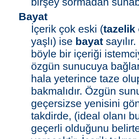
birşey sormadan sunabi
Bayat
İçerik çok eski (
tazelik
yaşlı) ise
bayat
sayılır
böyle bir içeriği iste
özgün sunucuya bağlanı
hala yeterince taze ol
bakmalıdır. Özgün sunu
geçersizse yenisini gön
takdirde, (ideal olanı b
geçerli olduğunu belirte