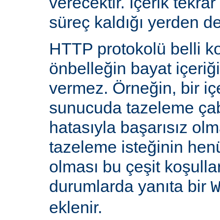
verecektir. İçerik tekra
süreç kaldığı yerden d
HTTP protokolü belli ko
önbelleğin bayat içeriğ
vermez. Örneğin, bir iç
sunucuda tazeleme çab
hatasıyla başarısız olm
tazeleme isteğinin he
olması bu çeşit koşulla
durumlarda yanıta bir
eklenir.