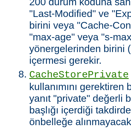
200 durum koduna sahip
"Last-Modified" ve "Exp
birini veya "Cache-Cont
"max-age" veya "s-ma
yönergelerinden birini 
içermesi gerekir.
CacheStorePrivate
kullanımını gerektiren
yanıt "private" değerli 
başlığı içerdiği takdirde
önbelleğe alınmayacakt