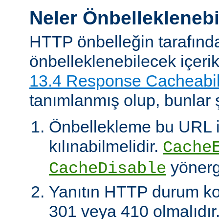
Neler Önbelleklenebi
HTTP önbelleğin tarafınd
önbelleklenebilecek içeri
13.4 Response Cacheabil
tanımlanmış olup, bunlar ş
Önbellekleme bu URL il
kılınabilmelidir.
Cache
yönerg
CacheDisable
Yanıtın HTTP durum ko
301 veya 410 olmalıdır