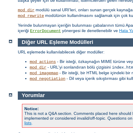
başka şeyler için de kullanılması, istemcilerden gelen nered
modülü sanal URI'leri, onları sunan gerçek kaynağa
mod_dir
modülünün kullanılmasını sağlamak için çok kull
mod_rewrite
Yerinde bulunmayan içeriğin bulunması çabalarının tümü Apa
içeriği
yönergesi ile denetlenebilir ve
Hata Yan
ErrorDocument
Diğer URL Eşleme Modülleri
URL eşlemede kullanılabilecek diğer modüller:
- Bir isteği, özkaynağın MIME türüne vey
mod_actions
- URL'yi sonlandıran bölü çizgisini
mod_dir
index.ht
- Bir isteği, bir HTML belge içindeki bi
mod_imagemap
- Dil veya içerik sıkıştırması gibi ku
mod_negotiation
Yorumlar
Notice:
This is not a Q&A section. Comments placed here should 
implemented or considered invalid/off-topic. Questions o
lists
.