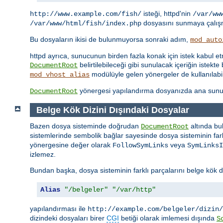
isteği, httpd'nin
http://www.example.com/fish/
/var/ww
dosyasını sunmaya çalışm
/var/www/html/fish/index.php
Bu dosyaların ikisi de bulunmuyorsa sonraki adım,
mod_auto
httpd ayrıca, sunucunun birden fazla konak için istek kabul 
belirtilebileceği gibi sunulacak içeriğin iste
DocumentRoot
modülüyle gelen yönergeler de kullanılabil
mod_vhost_alias
yönergesi yapılandırma dosyanızda ana sunu
DocumentRoot
Belge Kök Dizini Dışındaki Dosyalar
Bazen dosya sisteminde doğrudan
altında bu
DocumentRoot
sistemlerinde sembolik bağlar sayesinde dosya sisteminin farkl
yönergesine değer olarak
veya
FollowSymLinks
SymLinksI
izlemez.
Bundan başka, dosya sisteminin farklı parçalarını belge kök d
Alias
"/belgeler"
"/var/http"
yapılandırması ile
http://example.com/belgeler/dizin/
dizindeki dosyaları birer
CGI
betiği olarak imlemesi dışında
S