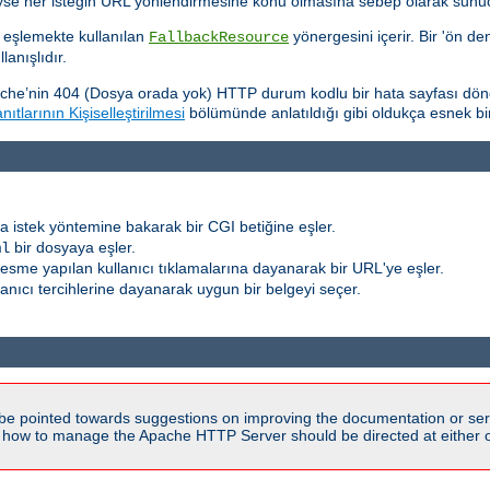
eyse her isteğin URL yönlendirmesine konu olmasına sebep olarak sunucu
 eşlemekte kullanılan
yönergesini içerir. Bir 'ön de
FallbackResource
anışlıdır.
che’nin 404 (Dosya orada yok) HTTP durum kodlu bir hata sayfası dön
ıtlarının Kişiselleştirilmesi
bölümünde anlatıldığı gibi oldukça esnek bir şe
a istek yöntemine bakarak bir CGI betiğine eşler.
bir dosyaya eşler.
ml
r resme yapılan kullanıcı tıklamalarına dayanarak bir URL'ye eşler.
llanıcı tercihlerine dayanarak uygun bir belgeyi seçer.
be pointed towards suggestions on improving the documentation or ser
n how to manage the Apache HTTP Server should be directed at either ou