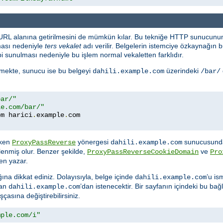
 URL alanına getirilmesini de mümkün kılar. Bu tekniğe HTTP sunucunun
ması nedeniyle
ters vekalet
adı verilir. Belgelerin istemciye özkaynağı
i sunulması nedeniyle bu işlem normal vekaletten farklıdır.
temekte, sunucu ise bu belgeyi
üzerindeki
dahili.example.com
/bar/
bar/"
le.com/bar/"
om harici
.
example
.
rken
yönergesi
sunucusunda
ProxyPassReverse
dahili.example.com
lenmiş olur. Benzer şekilde,
ve
ProxyPassReverseCookieDomain
Pro
en yazar.
ına dikkat ediniz. Dolayısıyla, belge içinde
’u is
dahili.example.com
dan
’dan istenecektir. Bir sayfanın içindeki bu bağla
dahili.example.com
asına değiştirebilirsiniz.
mple.com/i"