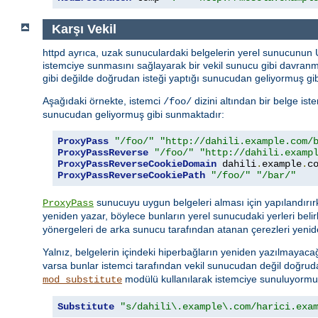
Karşı Vekil
httpd ayrıca, uzak sunuculardaki belgelerin yerel sunucunun
istemciye sunmasını sağlayarak bir vekil sunucu gibi davran
gibi değilde doğrudan isteği yaptığı sunucudan geliyormuş gib
Aşağıdaki örnekte, istemci
dizini altından bir belge is
/foo/
sunucudan geliyormuş gibi sunmaktadır:
ProxyPass
"/foo/"
"http://dahili.example.com/
ProxyPassReverse
"/foo/"
"http://dahili.examp
ProxyPassReverseCookieDomain
 dahili
.
example
.
c
ProxyPassReverseCookiePath
"/foo/"
"/bar/"
sunucuyu uygun belgeleri alması için yapılandırı
ProxyPass
yeniden yazar, böylece bunların yerel sunucudaki yerleri belir
yönergeleri de arka sunucu tarafından atanan çerezleri yenid
Yalnız, belgelerin içindeki hiperbağların yeniden yazılmayacağ
varsa bunlar istemci tarafından vekil sunucudan değil doğru
modülü kullanılarak istemciye sunuluyormuşç
mod_substitute
Substitute
"s/dahili\.example\.com/harici.exa