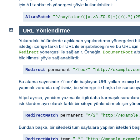
için
yönergesi şöyle kullanılabilirdi:
AliasMatch
AliasMatch
"^/sayfalar/([a-zA-Z0-9]+)(/(.*))?
URL Yönlendirme
Yukarıdaki bölümlerde açıklanan yapılandırma yönergeleri http
istediği içeriğe farklı bir URL ile erişebileceğini ve bu URL içi
yönergesi ile sağlanır. Örneğin,
alt
Redirect
DocumentRoot
bildirilmesi şöyle sağlanabilirdi:
Redirect
 permanent 
"/foo/"
"http://example.co
Bu atama sayesinde
ile başlayan URL yolları
/foo/
example
yapmak zorunda değilsiniz, bu yönerge ile başka bir sunucuya
httpd ayrıca, yeniden yazma ile ilgili daha karmaşık sorunla
isteklerden ayrı olarak farklı bir siteye yönlendirmek için yöner
RedirectMatch
 permanent 
"^/$"
"http://example
Bundan başka, bir sitedeki tüm sayfalara yapılan istekleri başk
RedirectMatch
 temp 
".*"
"http://mesela.exampl