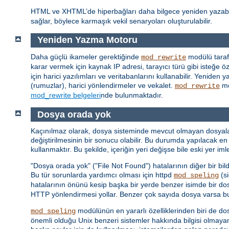
HTML ve XHTML’de hiperbağları daha bilgece yeniden yazab
sağlar, böylece karmaşık vekil senaryoları oluşturulabilir.
Yeniden Yazma Motoru
Daha güçlü ikameler gerektiğinde
modülü taraf
mod_rewrite
karar vermek için kaynak IP adresi, tarayıcı türü gibi isteğe özg
için harici yazılımları ve veritabanlarını kullanabilir. Yenid
(rumuzlar), harici yönlendirmeler ve vekalet.
mo
mod_rewrite
mod_rewrite belgeleri
nde bulunmaktadır.
Dosya orada yok
Kaçınılmaz olarak, dosya sisteminde mevcut olmayan dosyalar iç
değiştirilmesinin bir sonucu olabilir. Bu durumda yapılacak en 
kullanmaktır. Bu şekilde, içeriğin yeri değişse bile eski yer i
"Dosya orada yok" ("File Not Found") hatalarının diğer bir bil
Bu tür sorunlarda yardımcı olması için httpd
(si
mod_speling
hatalarının önünü kesip başka bir yerde benzer isimde bir do
HTTP yönlendirmesi yollar. Benzer çok sayıda dosya varsa bunl
modülünün en yararlı özelliklerinden biri de do
mod_speling
önemli olduğu Unix benzeri sistemler hakkında bilgisi olmaya