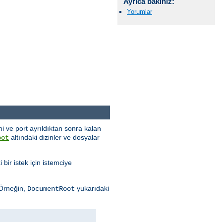
Ayrıca bakınız:
Yorumlar
i ve port ayrıldıktan sonra kalan
altındaki dizinler ve dosyalar
oot
 bir istek için istemciye
 Örneğin,
yukarıdaki
DocumentRoot