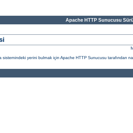
Apache HTTP Sunucusu Sürü
si
M
ya sistemindeki yerini bulmak için Apache HTTP Sunucusu tarafından nası