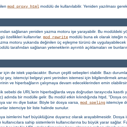
ilen
modülü de kullanılabilir. Yeniden yazılması gere
mod_proxy_html
ından sağlanan yeniden yazma motoru işe yarayabilir. Bu modüldeki yön
ü özellikleri kullanırlar.
modülü buna ek olarak isteğin n
mod_rewrite
en yazma motoru yukarıda değinilen üç eşleşme türünü de uygulayabilecek
dülü tarafından sağlanan yeteneklerin ayrıntılı açıklamaları ve bunların 
in de istek yapılacaktır. Bunun çeşitli sebepleri olabilir. Bazı durumlar
iyi şey, istemciyi belgeyi yeni yerinden istemesi için bilgilendirmek ama
mlerinin ve hiperbağların çalışmaya devam edeceklerinden emin olabilirsin
dik sebebi de URL’lerin hiperbağlarda veya doğrudan tarayıcıda kasıtlı ya
c) adında bir modülle gelir. Bu modül etkin kılındığında htpd, "Dosya o
sya var mı diye bakar. Böyle bir dosya varsa,
istemciye do
mod_speling
ar istemciye bir liste halinde sunulur.
sya isimlerini harf büyüklüğüne duyarsız olarak arayabilmesidir. Dosya
n kullanıcılara sahip sistemlerin kullanıcılarına bu büyük yarar sağlar