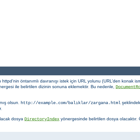
 httpd’nin öntanımlı davranışı istek için URL yolunu (URL’den konak ism
ergesi ile belirtilen dizinin sonuna eklemektir. Bu nedenle,
DocumentR
mış olsun.
şeklindeki
http://example.com/balıklar/zargana.html
r.
nulacak dosya
yönergesinde belirtilen dosya olacaktır.
DirectoryIndex