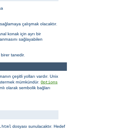
sa
ı sağlamaya çalışmak olacaktır.
al konak için ayrı bir
ptanmasını sağlayabilen
 birer tanedir.
ın çeşitli yolları vardır. Unix
göstermek mümkündür.
Options
mlı olarak sembolik bağları
dosyası sunulacaktır. Hedef
.html