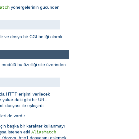
yönergelerinin gücünden
atch
ilir ve dosya bir CGI betiği olarak
modülü bu özelliği site üzerinden
r
nda HTTP erişimi verilecek
e yukarıdaki gibi bir URL
dosyası ile eşleşirdi.
ml
eri de vardır.
 için başka bir karakter kullanmayı
şsa istenen etki
AliasMatch
dosyasını eşlemek
l/dosya.html