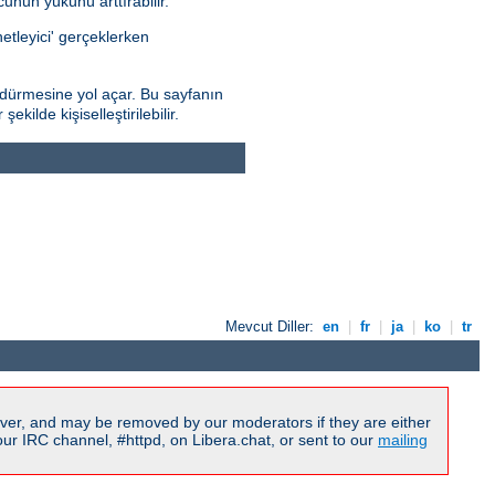
nun yükünü arttırabilir.
netleyici' gerçeklerken
dürmesine yol açar. Bu sayfanın
kilde kişiselleştirilebilir.
Mevcut Diller:
en
|
fr
|
ja
|
ko
|
tr
ver, and may be removed by our moderators if they are either
r IRC channel, #httpd, on Libera.chat, or sent to our
mailing