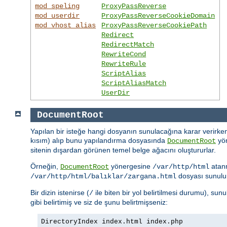
mod_speling
ProxyPassReverse
mod_userdir
ProxyPassReverseCookieDomain
mod_vhost_alias
ProxyPassReverseCookiePath
Redirect
RedirectMatch
RewriteCond
RewriteRule
ScriptAlias
ScriptAliasMatch
UserDir
DocumentRoot
Yapılan bir isteğe hangi dosyanın sunulacağına karar verirken
kısım) alıp bunu yapılandırma dosyasında
yön
DocumentRoot
sitenin dışardan görünen temel belge ağacını oluştururlar.
Örneğin,
yönergesine
atan
DocumentRoot
/var/http/html
dosyası sunulu
/var/http/html/balıklar/zargana.html
Bir dizin istenirse (
ile biten bir yol belirtilmesi durumu), su
/
gibi belirtimiş ve siz de şunu belirtmişseniz:
DirectoryIndex index.html index.php