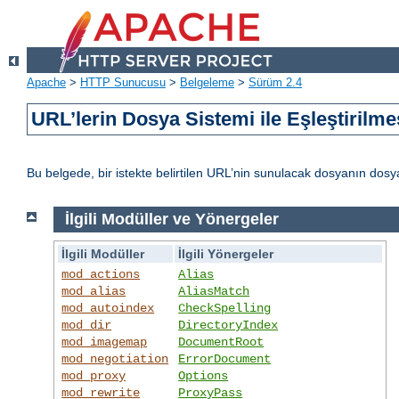
Apache
>
HTTP Sunucusu
>
Belgeleme
>
Sürüm 2.4
URL’lerin Dosya Sistemi ile Eşleştirilme
Bu belgede, bir istekte belirtilen URL’nin sunulacak dosyanın dos
İlgili Modüller ve Yönergeler
İlgili Modüller
İlgili Yönergeler
mod_actions
Alias
mod_alias
AliasMatch
mod_autoindex
CheckSpelling
mod_dir
DirectoryIndex
mod_imagemap
DocumentRoot
mod_negotiation
ErrorDocument
mod_proxy
Options
mod_rewrite
ProxyPass