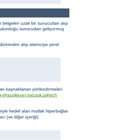
 belgeleri uzak bir sunucudan alıp
n bulunduğu sunucudan geliyormuş
dizininden alıp istemciye yerel
n kaynaklanan yönlendirmeleri
xyPassReverseCookiePath
miyle hedef alan mutlak hiperbağlar
rı (ve diğer içeriği)