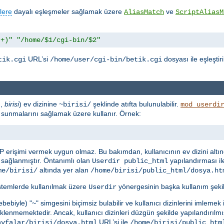
lere
dayalı eşleşmeler sağlamak üzere
ve
AliasMatch
ScriptAliasM
.+)"
"/home/$1/cgi-bin/$2"
URL’si
dosyası ile eşleştir
tik.cgi
/home/user/cgi-bin/betik.cgi
n,
birisi
) ev dizinine
şeklinde atıfta bulunulabilir.
~birisi/
mod_userdi
rak sunmalarını sağlamak üzere kullanır. Örnek:
P erişimi vermek uygun olmaz. Bu bakımdan, kullanıcının ev dizini altı
sağlanmıştır. Öntanımlı olan
yapılandırması il
Userdir public_html
altında yer alan
me/birisi/
/home/birisi/public_html/dosya.ht
istemlerde kullanılmak üzere
yönergesinin başka kullanım şekill
Userdir
ebiyle) "~" simgesini biçimsiz bulabilir ve kullanıcı dizinlerini imlemek
lenmemektedir. Ancak, kullanıcı dizinleri düzgün şekilde yapılandırılmı
URL’si ile
ayfalar/birisi/dosya.html
/home/birisi/public_htm