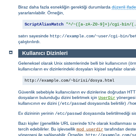
Biraz daha fazla esnekliğin gerektiği durumlarda
düzenli ifade
yararlanılabilir. Örneğin,
ScriptAliasMatch
"^/~([a-zA-Z0-9]+)/cgi-bin/(
satırı sayesinde
http://example.com/~user/cgi-bin/be
çalıştırılırdı.
Kullanıcı Dizinleri
Geleneksel olarak Unix sistemlerinde belli bir kullanıcının (ör
kullanıcıların ev dizinlerindeki dosyaları kişisel sayfalar ola
http://example.com/~birisi/dosya.html
Güvenlik sebebiyle kullanıcıların ev dizinlerine doğrudan HTT
dosyaların bulunduğu dizini belirtmek için
yönergesi 
UserDir
kullanıcının ev dizini (
dosyasında belirtilir)
/etc/passwd
/ho
Ev dizininin yerinin
dosyasında belirtilmediği s
/etc/passwd
Bazı kişiler (genellikle URL üzerinde
olarak kodlanması seb
%7e
tercih edebilirler. Bu işlevsellik
tarafından destek
mod_userdir
yönergesi ile sağlanabilir. Örneğin,
http://example.com/s