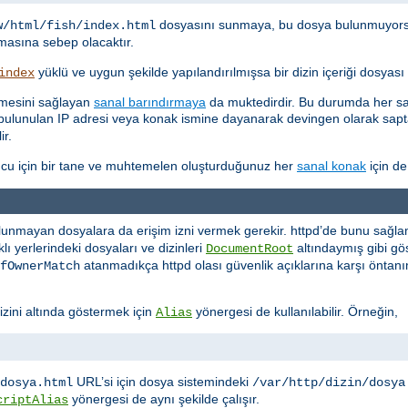
dosyasını sunmaya, bu dosya bulunmuyor
w/html/fish/index.html
asına sebep olacaktır.
yüklü ve uygun şekilde yapılandırılmışsa bir dizin içeriği dosyas
index
etmesini sağlayan
sanal barındırmaya
da muktedirdir. Bu durumda her san
kte bulunulan IP adresi veya konak ismine dayanarak devingen olarak sa
ir.
cu için bir tane ve muhtemelen oluşturduğunuz her
sanal konak
için de
lunmayan dosyalara da erişim izni vermek gerekir. httpd’de bunu sağlaman
ı yerlerindeki dosyaları ve dizinleri
altındaymış gibi 
DocumentRoot
atanmadıkça httpd olası güvenlik açıklarına karşı öntanı
fOwnerMatch
izini altında göstermek için
yönergesi de kullanılabilir. Örneğin,
Alias
URL’si için dosya sistemindeki
dosya.html
/var/http/dizin/dosya
yönergesi de aynı şekilde çalışır.
criptAlias