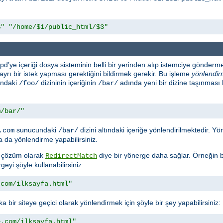
$"
"/home/$1/public_html/$3"
d’ye içeriği dosya sisteminin belli bir yerinden alıp istemciye gönderme
n ayrı bir istek yapması gerektiğini bildirmek gerekir. Bu işleme
yönlendi
ındaki
dizininin içeriğinin
adında yeni bir dizine taşınması
/foo/
/bar/
m/bar/"
sunucundaki
dizini altındaki içeriğe yönlendirilmektedir. 
.com
/bar/
 da yönlendirme yapabilirsiniz.
ra çözüm olarak
diye bir yönerge daha sağlar. Örneğin bi
RedirectMatch
geyi şöyle kullanabilirsiniz:
.com/ilksayfa.html"
a bir siteye geçici olarak yönlendirmek için şöyle bir şey yapabilirsiniz:
e.com/ilksayfa.html"