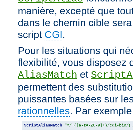
manière, excepté que tout
dans le chemin cible sera
script
CGI
.
Pour les situations qui né
flexibilité, vous disposez 
et
AliasMatch
ScriptA
permettent des substituti
puissantes basées sur le
rationnelles
. Par exemple
ScriptAliasMatch
"^/~([a-zA-Z0-9]+)/cgi-bin/(