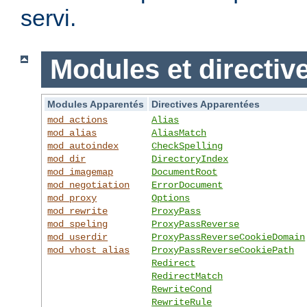
servi.
Modules et directiv
Modules Apparentés
Directives Apparentées
mod_actions
Alias
mod_alias
AliasMatch
mod_autoindex
CheckSpelling
mod_dir
DirectoryIndex
mod_imagemap
DocumentRoot
mod_negotiation
ErrorDocument
mod_proxy
Options
mod_rewrite
ProxyPass
mod_speling
ProxyPassReverse
mod_userdir
ProxyPassReverseCookieDomain
mod_vhost_alias
ProxyPassReverseCookiePath
Redirect
RedirectMatch
RewriteCond
RewriteRule