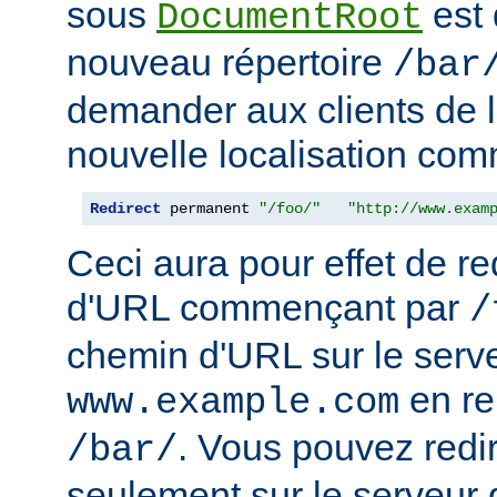
sous
est 
DocumentRoot
nouveau répertoire
/bar
demander aux clients de l
nouvelle localisation comm
Redirect
 permanent 
"/foo/"
"http://www.exam
Ceci aura pour effet de re
d'URL commençant par
/
chemin d'URL sur le serv
en r
www.example.com
. Vous pouvez redir
/bar/
seulement sur le serveur 