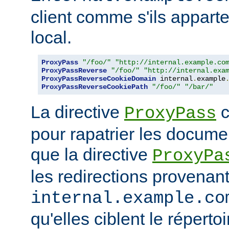
client comme s'ils appart
local.
ProxyPass
"/foo/"
"http://internal.example.co
ProxyPassReverse
"/foo/"
"http://internal.exa
ProxyPassReverseCookieDomain
 internal
.
example
ProxyPassReverseCookiePath
"/foo/"
"/bar/"
La directive
c
ProxyPass
pour rapatrier les docume
que la directive
ProxyPa
les redirections provenan
internal.example.co
qu'elles ciblent le réperto