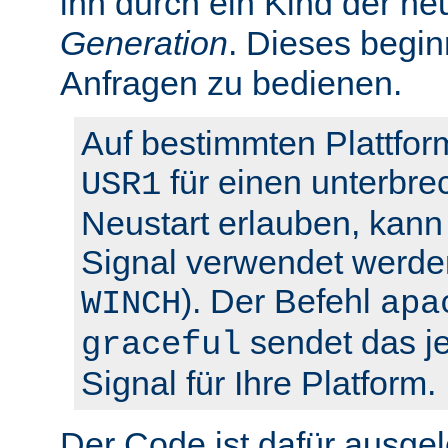
ihn durch ein Kind der ne
Generation
. Dieses begin
Anfragen zu bedienen.
Auf bestimmten Plattfor
für einen unterbre
USR1
Neustart erlauben, kann 
Signal verwendet werden
). Der Befehl
WINCH
apa
sendet das je
graceful
Signal für Ihre Platform.
Der Code ist dafür ausgel