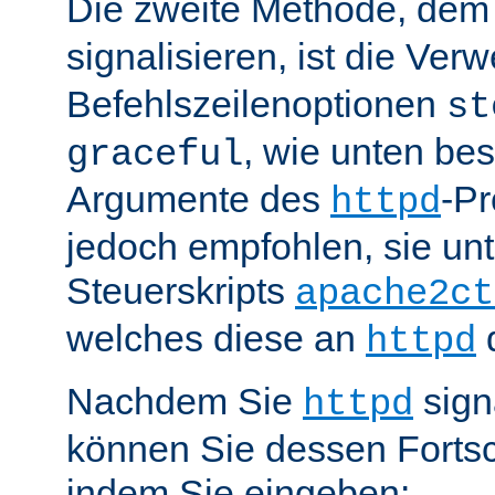
Die zweite Methode, de
signalisieren, ist die Ve
Befehlszeilenoptionen
st
, wie unten be
graceful
Argumente des
-P
httpd
jedoch empfohlen, sie u
Steuerskripts
apache2ct
welches diese an
d
httpd
Nachdem Sie
sign
httpd
können Sie dessen Fortsc
indem Sie eingeben: