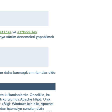
ve
efine>
<IfModule>
 veya sürüm denemeleri yapabilmek
ler daha karmaşık sınırlamalar elde
e kullanılanlardır. Öncelikle, bu
nımlı kurulumda Apache httpd, Unix
. (Bilgi: Windows için bile, Apache
ından istemciye sunulan dizin