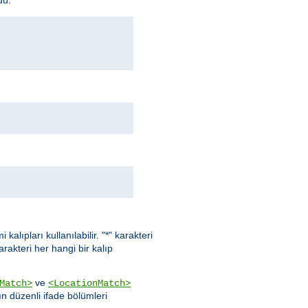
kalıpları kullanılabilir. "*" karakteri
karakteri her hangi bir kalıp
ve
Match>
<LocationMatch>
ın düzenli ifade bölümleri