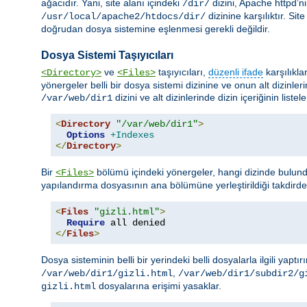
ağacıdır. Yani, site alanı içindeki
dizini, Apache httpd’n
/dir/
dizinine karşılıktır. Si
/usr/local/apache2/htdocs/dir/
doğrudan dosya sistemine eşlenmesi gerekli değildir.
Dosya Sistemi Taşıyıcıları
ve
taşıyıcıları,
düzenli ifade
karşılıkla
<Directory>
<Files>
yönergeler belli bir dosya sistemi dizinine ve onun alt dizinler
dizini ve alt dizinlerinde dizin içeriğinin liste
/var/web/dir1
<
Directory
"/var/web/dir1"
>
Options
+Indexes
</
Directory
>
Bir
bölümü içindeki yönergeler, hangi dizinde bulund
<Files>
yapılandırma dosyasının ana bölümüne yerleştirildiği takdird
<
Files
"gizli.html"
>
Require
</
Files
>
Dosya sisteminin belli bir yerindeki belli dosyalarla ilgili yaptır
,
/var/web/dir1/gizli.html
/var/web/dir1/subdir2/g
dosyalarına erişimi yasaklar.
gizli.html