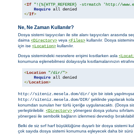
<
If
"!(%{HTTP_REFERER} -strmatch 'http://www.
Require
</
If
>
Ne, Ne Zaman Kullanılır?
Dosya sistemi taşıyıcıları ile site alanı taşıyıcıları arasın
daima
veya
kullanılır. Dosya sistemi
<Directory>
<Files>
için ise
kullanılır.
<Location>
Dosya sistemindeki nesnelere erişimi kısıtlarken asla
<Locat
konumuna eşlenebilmesi dolayısıyla kısıtlamalarınızın etrafın
<
Location
"/dir/"
>
Require
</
Location
>
için bir istek yapılmış
http://siteniz.mesela.dom/dir/
şeklinde yapılarak kolay
http://siteniz.mesela.dom/DIR/
konumdan sunulan her türlü içeriğe uygulanacaktı. (Dosya siste
yerleştirilebilir.
yönergesi dosya yolunu sıfırlam
<Directory>
yönergesi ile sembolik bağların izlenmesi devredışı bırakılabili
Belki de siz sırf harf büyüklüğüne duyarlı bir dosya sistemi ku
çok sayıda dosya sistemi konumuna eşleyecek daha bir sürü