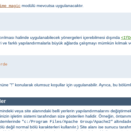
modülü mevcutsa uygulanacaktır.
ime_magic
ırılması halinde uygulanabilecek yönergeleri içerebilmesi dışında
<IfD
ri ve farklı yapılandırmalarla büyük ağlarda çalışmayı mümkün kılmak
erde
üne "!" konularak olumsuz koşullar için uygulanabilir. Ayrıca, bu bölüm
ler
indeki veya site alanındaki belli yerlerin yapılandırmalarını değiştirmekt
erinizin işletim sistemi tarafından size gösterilen halidir. Örneğin, önta
stemlerinde
altındadır
"c:/Program Files/Apache Group/Apache2"
lü değil normal bölü karakterleri kullanılır.) Site alanı ise sunucu taraf