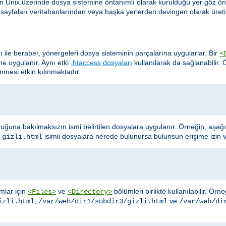
in Unix üzerinde dosya sistemine öntanımlı olarak kurulduğu yer göz ö
te sayfaları veritabanlarından veya başka yerlerden devingen olarak üretil
rı ile beraber, yönergeleri dosya sisteminin parçalarına uygularlar. Bir
<
ine uygulanır. Aynı etki
.htaccess dosyaları
kullanılarak da sağlanabilir.
lenmesi etkin kılınmaktadır.
uğuna bakılmaksızın ismi belirtilen dosyalara uygulanır. Örneğin, aşağ
e
isimli dosyalara nerede bulunursa bulunsun erişime izin 
gizli.html
ımlar için
ve
bölümleri birlikte kullanılabilir. Ör
<Files>
<Directory>
,
ve
izli.html
/var/web/dir1/subdir3/gizli.html
/var/web/di