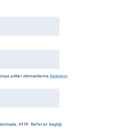
 dosya yolları elemanlarına
ifadelerin
andırmada,
başlığı
HTTP Referer