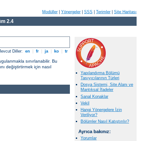
Modüller
|
Yönergeler
|
SSS
|
Terimler
|
Site Haritası
m 2.4
evcut Diller:
en
|
fr
|
ja
|
ko
|
tr
gulanmakla sınırlanabilir. Bu
ı değiştirtirmek için nasıl
Yapılandırma Bölümü
Taşıyıcılarının Türleri
Dosya Sistemi, Site Alanı ve
Mantıksal İfadeler
Sanal Konaklar
Vekil
Hangi Yönergelere İzin
Veriliyor?
Bölümler Nasıl Katıştırılır?
Ayrıca bakınız:
Yorumlar