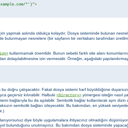
example.com/*')"
>
da seçim yapmak aslında oldukça kolaydır. Dosya sisteminde bulunan nesn
nde bulunmayan nesnelere (bir sayfanın bir veritabanı tarafından üretil
kullanmamak önemlidir. Bunun sebebi farklı site alanı konumlarını
ion>
dan dolaşılabilmesine izin vermesidir. Örneğin, aşağıdaki yapılandırmayı
sa bu doğru çalışacaktır. Fakat dosya sistemi harf büyüklüğüne duyarsız
ca geçersiz kılınabilir. Halbuki
yönergesi isteğin nasıl y
<Directory>
mi bağlarıyla bu da aşılabilir. Sembolik bağlar kullanılarak aynı dizin 
aksızın sembolik bağları izleyecektir. Bu bakımdan, en yüksek seviyede
r.)
llanıyorsunuz diye böyle uygulamalara ihtiyacınız olmadığını düşünüyor ol
 yol bulunduğunu unutmayınız. Bu bakımdan dosya sisteminde yapacağ