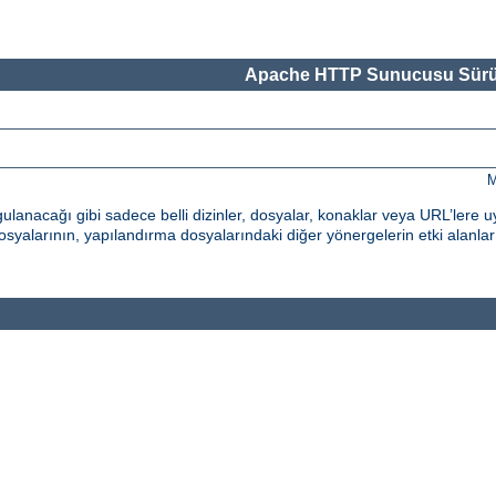
Apache HTTP Sunucusu Sürü
M
nacağı gibi sadece belli dizinler, dosyalar, konaklar veya URL’lere uy
syalarının, yapılandırma dosyalarındaki diğer yönergelerin etki alanların