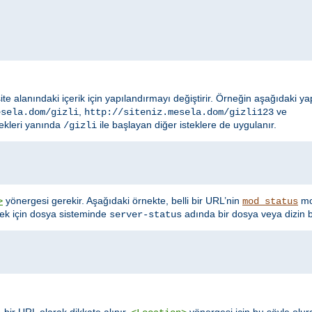
site alanındaki içerik için yapılandırmayı değiştirir. Örneğin aşağıdaki y
,
ve
esela.dom/gizli
http://siteniz.mesela.dom/gizli123
ekleri yanında
ile başlayan diğer isteklere de uygulanır.
/gizli
yönergesi gerekir. Aşağıdaki örnekte, belli bir URL’nin
mod
>
mod_status
nek için dosya sisteminde
adında bir dosya veya dizin b
server-status
 bir URL olarak dikkate alınır.
yönergesi için bu şöyle olur