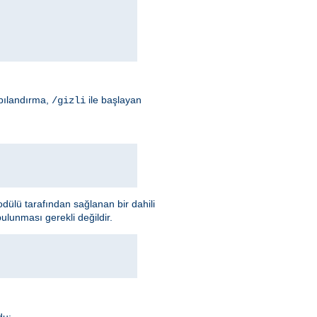
apılandırma,
ile başlayan
/gizli
ülü tarafından sağlanan bir dahili
ulunması gerekli değildir.
du: