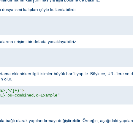
dosya ismi kalıpları şöyle kullanılabilirdi:
alarına erişimi bir defada yasaklayabiliriz:
rtama eklenirken ilgili isimler büyük harfli yapılır. Böylece, URL'lere ve
 olur.
ME>[^/]+)"
>
ME},ou=combined,o=Example"
rala bağlı olarak yapılandırmayı değiştirebilir. Örneğin, aşağıdaki yapıl