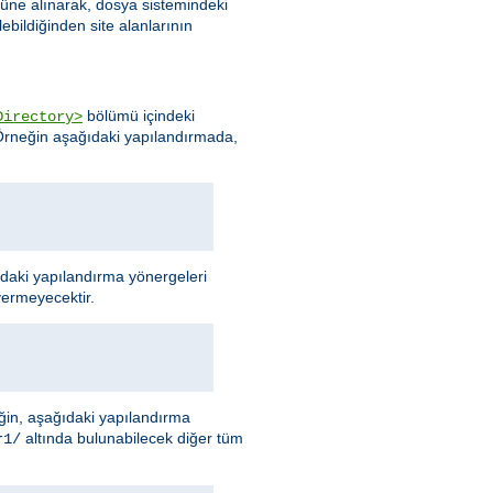
nüne alınarak, dosya sistemindeki
ebildiğinden site alanlarının
bölümü içindeki
Directory>
 Örneğin aşağıdaki yapılandırmada,
ıdaki yapılandırma yönergeleri
vermeyecektir.
neğin, aşağıdaki yapılandırma
altında bulunabilecek diğer tüm
r1/