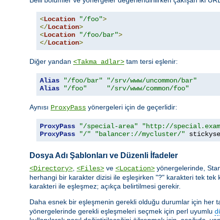
<
Location
"/foo"
>
</
Location
>
<
Location
"/foo/bar"
>
</
Location
>
Diğer yandan
tam tersi eşlenir:
<Takma adlar>
Alias
"/foo/bar"
"/srv/www/uncommon/bar"
Alias
"/foo"
"/srv/www/common/foo"
Aynısı
yönergeleri için de geçerlidir:
ProxyPass
ProxyPass
"/special-area"
"http://special.exa
ProxyPass
"/"
"balancer://mycluster/"
 stickys
Dosya Adı Şablonları ve Düzenli İfadeler
,
ve
yönergelerinde, Sta
<Directory>
<Files>
<Location>
herhangi bir karakter dizisi ile eşleşirken "?" karakteri tek tek 
karakteri ile eşleşmez; açıkça belirtilmesi gerekir.
Daha esnek bir eşleşmenin gerekli olduğu durumlar için her taşı
yönergelerinde gerekli eşleşmeleri seçmek için perl uyumlu
d
kullanılarak nasıl değiştirileceğini öğrenmek için, aşağıda, yap