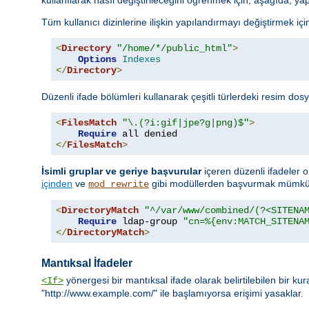
Tüm kullanıcı dizinlerine ilişkin yapılandırmayı değiştirmek için 
<
Directory
"/home/*/public_html"
>
Options
Indexes
</
Directory
>
Düzenli ifade bölümleri kullanarak çeşitli türlerdeki resim dosy
<
FilesMatch
"\.(?i:gif|jpe?g|png)$"
>
Require
</
FilesMatch
>
İsimli gruplar ve geriye başvurular
içeren düzenli ifadeler o
içinden
ve
gibi modüllerden başvurmak mümkün
mod_rewrite
<
DirectoryMatch
"^/var/www/combined/(?<SITENA
Require
 ldap-group 
"cn=%{env:MATCH_SITENA
</
DirectoryMatch
>
Mantıksal İfadeler
yönergesi bir mantıksal ifade olarak belirtilebilen bir ku
<If>
"http://www.example.com/" ile başlamıyorsa erişimi yasaklar.