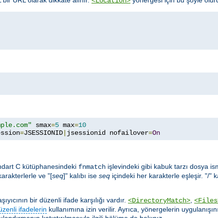
<Location>
mple.com"
 smax
=
5
 max
=
10
ession
=
JSESSIONID
|
jsessionid nofailover
=
On
ndart C kütüphanesindeki
işlevindeki gibi kabuk tarzı dosya ismi 
fnmatch
karakterlerle ve "[
seq
]" kalıbı ise
seq
içindeki her karakterle eşleşir. "/" 
yıcının bir düzenli ifade karşılığı vardır.
,
<DirectoryMatch>
<Files
üzenli ifadelerin
kullanımına izin verilir. Ayrıca, yönergelerin uygulanışın
ılandırmanın katıştırılmasıyla ilgili bölüme de bakınız.