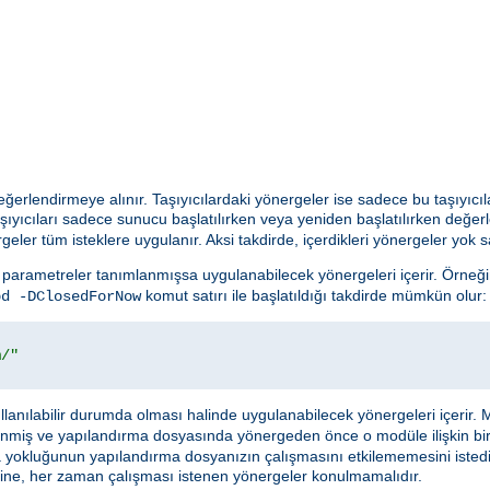
 değerlendirmeye alınır. Taşıyıcılardaki yönergeler ise sadece bu taşıyıcıl
şıyıcıları sadece sunucu başlatılırken veya yeniden başlatılırken değer
geler tüm isteklere uygulanır. Aksi takdirde, içerdikleri yönergeler yok sa
parametreler tanımlanmışsa uygulanabilecek yönergeleri içerir. Örneği
komut satırı ile başlatıldığı takdirde mümkün olur:
pd -DClosedForNow
m/"
anılabilir durumda olması halinde uygulanabilecek yönergeleri içerir. 
enmiş ve yapılandırma dosyasında yönergeden önce o modüle ilişkin bi
ya yokluğunun yapılandırma dosyanızın çalışmasını etkilememesini istedi
cı içine, her zaman çalışması istenen yönergeler konulmamalıdır.