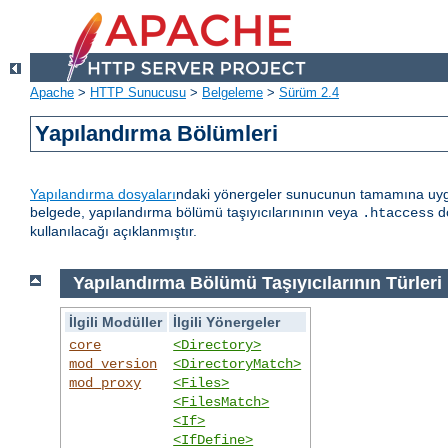
Apache
>
HTTP Sunucusu
>
Belgeleme
>
Sürüm 2.4
Yapılandırma Bölümleri
Yapılandırma dosyaları
ndaki yönergeler sunucunun tamamına uygula
belgede, yapılandırma bölümü taşıyıcılarınının veya
do
.htaccess
kullanılacağı açıklanmıştır.
Yapılandırma Bölümü Taşıyıcılarının Türleri
İlgili Modüller
İlgili Yönergeler
core
<Directory>
mod_version
<DirectoryMatch>
mod_proxy
<Files>
<FilesMatch>
<If>
<IfDefine>