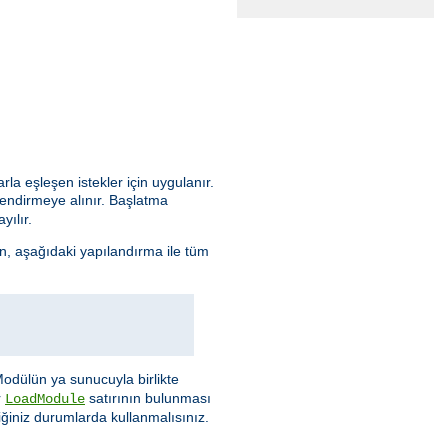
arla eşleşen istekler için uygulanır.
lendirmeye alınır. Başlatma
yılır.
n, aşağıdaki yapılandırma ile tüm
Modülün ya sunucuyla birlikte
r
satırının bulunması
LoadModule
ğiniz durumlarda kullanmalısınız.