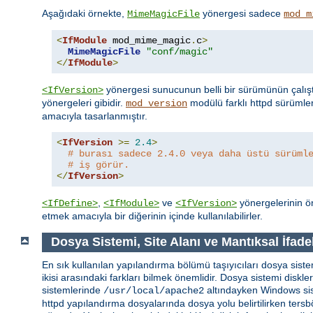
Aşağıdaki örnekte,
yönergesi sadece
MimeMagicFile
mod_m
<
IfModule
 mod_mime_magic
.
c
>
MimeMagicFile
"conf/magic"
</
IfModule
>
yönergesi sunucunun belli bir sürümünün çalışt
<IfVersion>
yönergeleri gibidir.
modülü farklı httpd sürümle
mod_version
amacıyla tasarlanmıştır.
<
IfVersion
>=
2.4
>
# burası sadece 2.4.0 veya daha üstü sürüml
# iş görür.
</
IfVersion
>
,
ve
yönergelerinin ön
<IfDefine>
<IfModule>
<IfVersion>
etmek amacıyla bir diğerinin içinde kullanılabilirler.
Dosya Sistemi, Site Alanı ve Mantıksal İfade
En sık kullanılan yapılandırma bölümü taşıyıcıları dosya sistem
ikisi arasındaki farkları bilmek önemlidir. Dosya sistemi diskl
sistemlerinde
altındayken Windows si
/usr/local/apache2
httpd yapılandırma dosyalarında dosya yolu belirtilirken tersbö