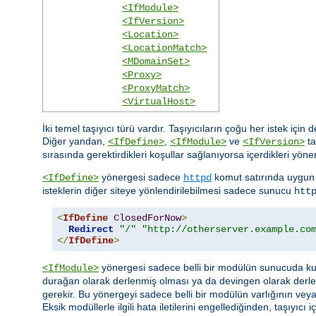
<IfModule>
<IfVersion>
<Location>
<LocationMatch>
<MDomainSet>
<Proxy>
<ProxyMatch>
<VirtualHost>
İki temel taşıyıcı türü vardır. Taşıyıcıların çoğu her istek için
Diğer yandan,
,
ve
ta
<IfDefine>
<IfModule>
<IfVersion>
sırasında gerektirdikleri koşullar sağlanıyorsa içerdikleri yöner
yönergesi sadece
komut satırında uygun 
<IfDefine>
httpd
isteklerin diğer siteye yönlendirilebilmesi sadece sunucu
htt
<
IfDefine
ClosedForNow
>
Redirect
"/"
"http://otherserver.example.co
</
IfDefine
>
yönergesi sadece belli bir modülün sunucuda kull
<IfModule>
durağan olarak derlenmiş olması ya da devingen olarak derl
gerekir. Bu yönergeyi sadece belli bir modülün varlığının ve
Eksik modüllerle ilgili hata iletilerini engellediğinden, taşıyı