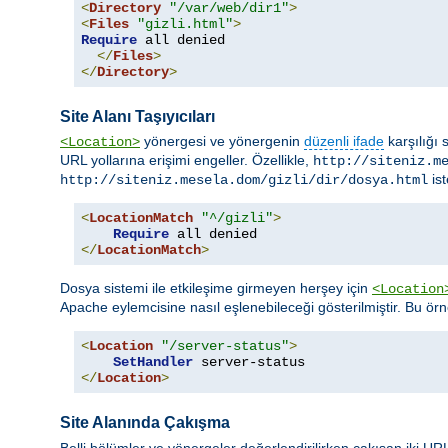
<
Directory
"/var/web/dir1"
>
<
Files
"gizli.html"
>
Require
 all denied

</
Files
>
</
Directory
>
Site Alanı Taşıyıcıları
yönergesi ve yönergenin
düzenli ifade
karşılığı 
<Location>
URL yollarına erişimi engeller. Özellikle,
http://siteniz.m
ist
http://siteniz.mesela.dom/gizli/dir/dosya.html
<
LocationMatch
"^/gizli"
>
Require
</
LocationMatch
>
Dosya sistemi ile etkileşime girmeyen herşey için
<Location
Apache eylemcisine nasıl eşlenebileceği gösterilmiştir. Bu ör
<
Location
"/server-status"
>
SetHandler
</
Location
>
Site Alanında Çakışma
Belli bölümler ve yönergeler değerlendirilirken çakışan iki URL