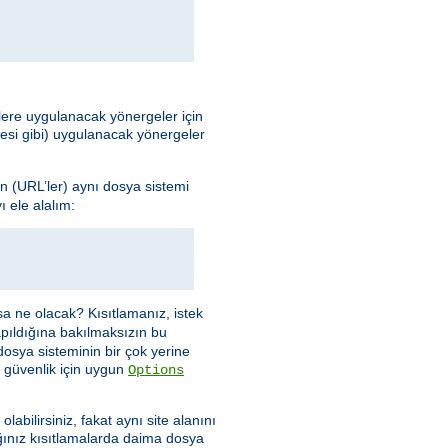
elere uygulanacak yönergeler için
mesi gibi) uygulanacak yönergeler
n (URL’ler) aynı dosya sistemi
 ele alalım:
sa ne olacak? Kısıtlamanız, istek
apıldığına bakılmaksızın bu
dosya sisteminin bir çok yerine
 güvenlik için uygun
Options
abilirsiniz, fakat aynı site alanını
ınız kısıtlamalarda daima dosya