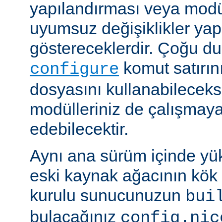
yapılandırması veya modü
uyumsuz değişiklikler y
göstereceklerdir. Çoğu d
komut satırın
configure
dosyasını kullanabileceks
modülleriniz de çalışma
edebilecektir.
Aynı ana sürüm içinde yü
eski kaynak ağacının kök 
kurulu sunucunuzun
bui
bulacağınız
config.nic