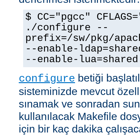
$ CC="pgcc" CFLAGS=
./configure --
prefix=/sw/pkg/apac
--enable-ldap=share
--enable-lua=shared
betiği başlatı
configure
sisteminizde mevcut özellik
sınamak ve sonradan sun
kullanılacak Makefile dos
için bir kaç dakika çalışaca