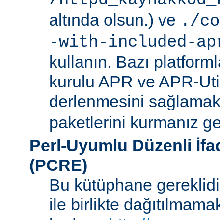
/httpd_kaynakkod_
altında olsun.) ve
./co
-with-included-ap
kullanın. Bazı platforml
kurulu APR ve APR-Uti
derlenmesini sağlamak i
paketlerini kurmanız ger
Perl-Uyumlu Düzenli İf
(PCRE)
Bu kütüphane gereklidir
ile birlikte dağıtılmam