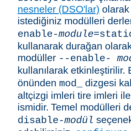
nesneler (DSO'lar)
olarak 
istediğiniz modülleri der
enable-
module
=stati
kullanarak durağan olarak 
modüller
--enable-
mo
kullanılarak etkinleştirilir
önünden
dizgesi kal
mod_
altçizgi imleri tire imleri i
ismidir. Temel modülleri 
seçenekl
disable-
modül