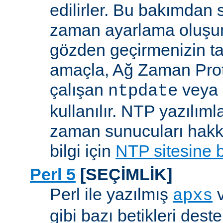
edilirler. Bu bakımdan 
zaman ayarlama oluşum
gözden geçirmenizin ta
amaçla, Ağ Zaman Pro
çalışan
veya
ntpdate
kullanılır. NTP yazılıml
zaman sunucuları hakkı
bilgi için
NTP sitesine 
Perl 5
[SEÇİMLİK]
Perl ile yazılmış
apxs
gibi bazı betikleri dest