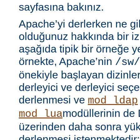
sayfasına bakınız.
Apache’yi derlerken ne gib
olduğunuz hakkında bir iz
aşağıda tipik bir örneğe ye
örnekte, Apache’nin
/sw/
önekiyle başlayan dizinler
derleyici ve derleyici seç
derlenmesi ve
mod_ldap
modüllerinin d
mod_lua
üzerinden daha sonra yü
derlenmesi istenmektedir: