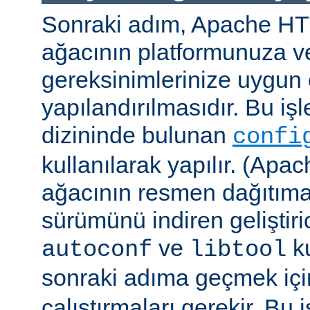
Sonraki adım, Apache H
ağacının platformunuza ve
gereksinimlerinize uygun 
yapılandırılmasıdır. Bu iş
dizininde bulunan
confi
kullanılarak yapılır. (A
ağacının resmen dağıtıma
sürümünü indiren geliştiri
ve
ku
autoconf
libtool
sonraki adıma geçmek iç
çalıştırmaları gerekir. Bu 