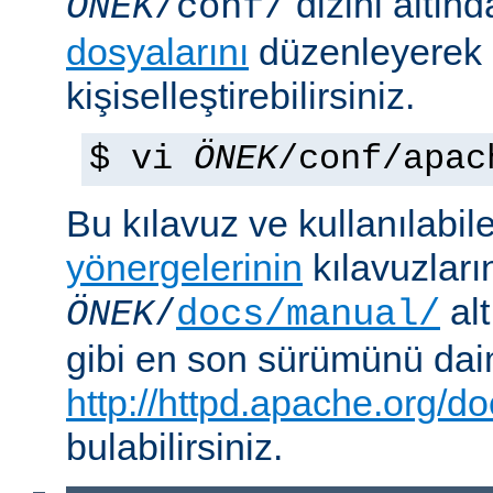
dizini altın
ÖNEK
/conf/
dosyalarını
düzenleyerek
kişiselleştirebilirsiniz.
$ vi
ÖNEK
/conf/apac
Bu kılavuz ve kullanılabi
yönergelerinin
kılavuzları
alt
ÖNEK
/
docs/manual/
gibi en son sürümünü da
http://httpd.apache.org/do
bulabilirsiniz.