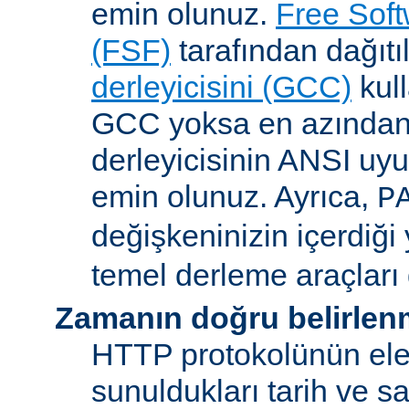
emin olunuz.
Free Sof
(FSF)
tarafından dağıt
derleyicisini (GCC)
kull
GCC yoksa en azından 
derleyicisinin ANSI u
emin olunuz. Ayrıca,
P
değişkeninizin içerdiği
temel derleme araçları 
Zamanın doğru belirlen
HTTP protokolünün ele
sunuldukları tarih ve s