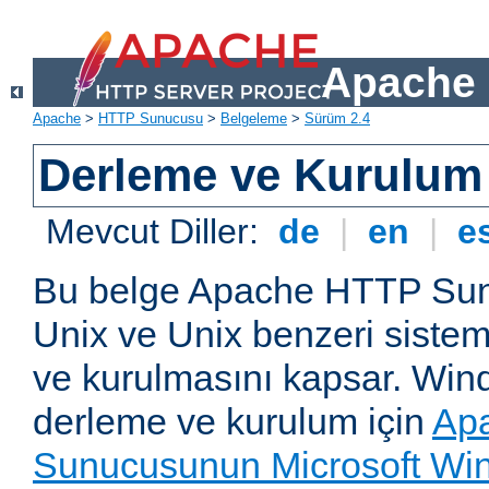
Apache 
Apache
>
HTTP Sunucusu
>
Belgeleme
>
Sürüm 2.4
Derleme ve Kurulum
Mevcut Diller:
de
|
en
|
e
Bu belge Apache HTTP Su
Unix ve Unix benzeri siste
ve kurulmasını kapsar. Win
derleme ve kurulum için
Ap
Sunucusunun Microsoft Win