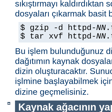
sıkıştırmayı kaldırdıktan 
dosyaları çıkarmak basit b
$ gzip -d httpd-
NN
.
$ tar xvf httpd-
NN
.
Bu işlem bulunduğunuz di
dağıtımın kaynak dosyaları
dizin oluşturacaktır. Sun
işlmine başlayabilmek iç
dizine geçmelisiniz.
Kaynak ağacının yap