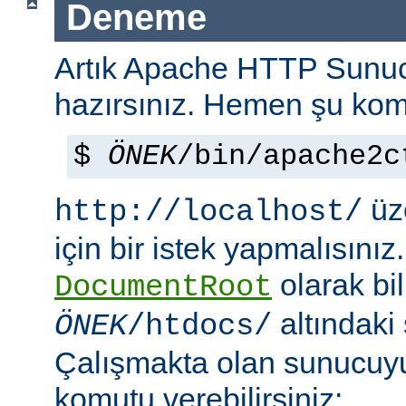
Deneme
Artık Apache HTTP Sun
hazırsınız. Hemen şu kom
$
ÖNEK
/bin/apache2c
üze
http://localhost/
için bir istek yapmalısınız
olarak bi
DocumentRoot
altındaki
ÖNEK
/htdocs/
Çalışmakta olan sunucu
komutu verebilirsiniz: