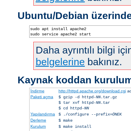
Ubuntu/Debian üzerind
sudo apt install apache2

sudo service apache2 start
Daha ayrıntılı bilgi iç
belgelerine
bakınız.
Kaynak koddan kurulu
İndirme
http://httpd.apache.org/download.cgi
ad
Paketi açma
$ gzip -d httpd-
NN
.tar.gz
$ tar xvf httpd-
NN
.tar
$ cd httpd-
NN
Yapılandırma
$ ./configure --prefix=
ÖNEK
Derleme
$ make
Kurulum
$ make install