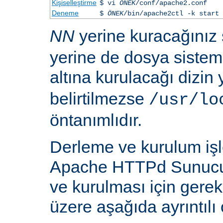
Kişiselleştirme
$ vi
ÖNEK
/conf/apache2.conf
Deneme
$
ÖNEK
/bin/apache2ctl -k start
NN
yerine kuracağınız
yerine de dosya siste
altına kurulacağı dizin
belirtilmezse
/usr/lo
öntanımlıdır.
Derleme ve kurulum iş
Apache HTTPd Sunucu
ve kurulması için gere
üzere aşağıda ayrıntılı 