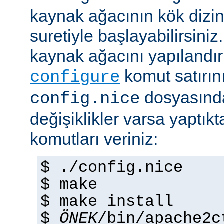
kaynak ağacının kök dizi
suretiyle başlayabilirsini
kaynak ağacını yapılandır
komut satırını 
configure
dosyasında
config.nice
değişiklikler varsa yaptık
komutları veriniz:
$ ./config.nice
$ make
$ make install
$
ÖNEK
/bin/apache2c