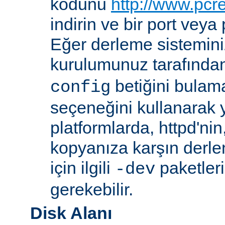
kodunu
http://www.pcr
indirin ve bir port veya
Eğer derleme sistemi
kurulumunuz tarafında
betiğini bula
config
seçeneğini kullanarak ye
platformlarda, httpd'ni
kopyanıza karşın derl
için ilgili
paketler
-dev
gerekebilir.
Disk Alanı