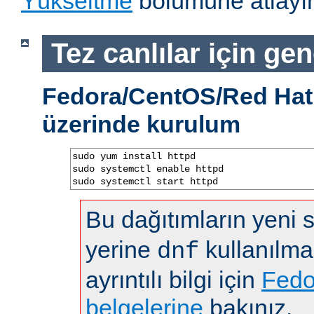
Yükseltme
bölümüne atlayın
Tez canlılar için gen
Fedora/CentOS/Red Hat 
üzerinde kurulum
sudo yum install httpd

sudo systemctl enable httpd

sudo systemctl start httpd
Bu dağıtımların yeni
yerine
kullanılma
dnf
ayrıntılı bilgi için
Fedo
belgelerine
bakınız.