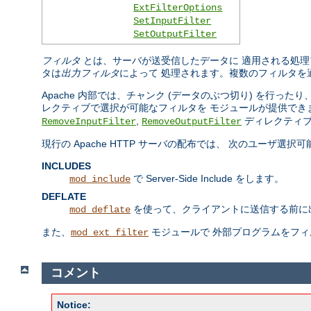
ExtFilterOptions
SetInputFilter
SetOutputFilter
フィルタ
とは、サーバが送受信したデータに 適用される処理
タは
出力フィルタ
によって 処理されます。複数のフィルタを
Apache 内部では、チャンク (データのぶつ切り) を行
レクティブで選択が可能なフィルタを モジュールが提供でき
,
ディレクティブ
RemoveInputFilter
RemoveOutputFilter
現行の Apache HTTP サーバの配布では、 次のユーザ選
INCLUDES
で Server-Side Include をします。
mod_include
DEFLATE
を使って、クライアントに送信する前に
mod_deflate
また、
モジュールで 外部プログラムをフ
mod_ext_filter
コメント
Notice: