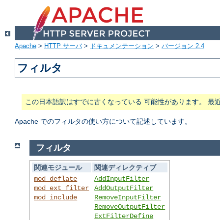
Apache
>
HTTP サーバ
>
ドキュメンテーション
>
バージョン 2.4
フィルタ
この日本語訳はすでに古くなっている 可能性があります。 最
Apache でのフィルタの使い方について記述しています。
フィルタ
関連モジュール
関連ディレクティブ
mod_deflate
AddInputFilter
mod_ext_filter
AddOutputFilter
mod_include
RemoveInputFilter
RemoveOutputFilter
ExtFilterDefine