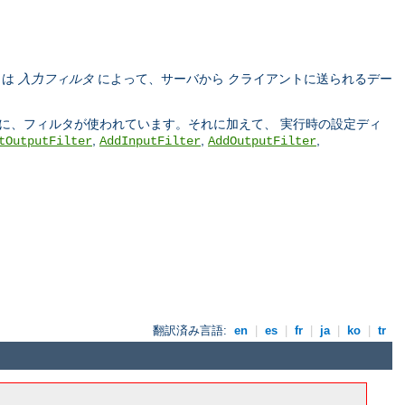
タは
入力フィルタ
によって、サーバから クライアントに送られるデー
う際に、フィルタが使われています。それに加えて、 実行時の設定ディ
,
,
,
tOutputFilter
AddInputFilter
AddOutputFilter
翻訳済み言語:
en
|
es
|
fr
|
ja
|
ko
|
tr