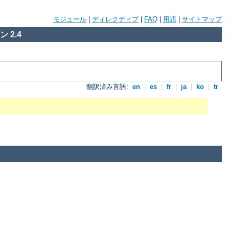
モジュール
|
ディレクティブ
|
FAQ
|
用語
|
サイトマップ
 2.4
翻訳済み言語:
en
|
es
|
fr
|
ja
|
ko
|
tr