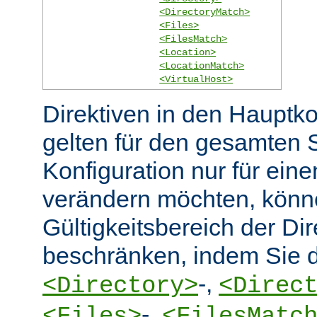
<DirectoryMatch>
<Files>
<FilesMatch>
<Location>
<LocationMatch>
<VirtualHost>
Direktiven in den Hauptko
gelten für den gesamten 
Konfiguration nur für eine
verändern möchten, könn
Gültigkeitsbereich der Dir
beschränken, indem Sie d
-,
<Directory>
<Direc
-,
<Files>
<FilesMatc